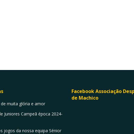
as
Facebook Associação Desp
de Machico
 de muita glória e amor
ASSOCI
DESPORT
de Juniores Campeã época 2024-
MACHIC
Equip
s jogos da nossa equipa Sénior
Junio