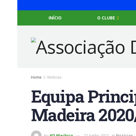
INÍCIO
O CLUBE
Home
Notícias
Equipa Princi
Madeira 2020
by
AD Machico
21 Junho 2021
in
Notícias