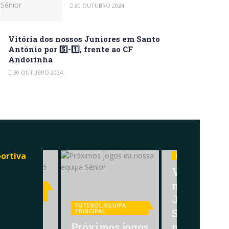
30 OUTUBRO 2024
Vitória dos nossos Juniores em Santo
António por 5️⃣-1️⃣, frente ao CF
Andorinha
30 OUTUBRO 2024
ortiva
FUTEBOL FORMA
Vitória dos
nossos
AÇÃO
IVA DE
Juniores e
O
FUTEBOL EQUIPA
a de
Santo Antó
PRINCIPAL
res
Próximos jogos
por 5️⃣-1️⃣, 